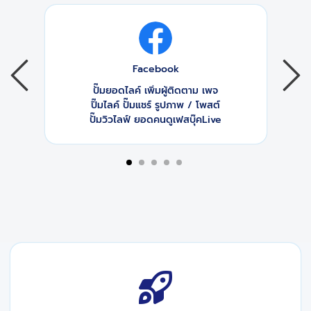
Facebook
ปั๊มยอดไลค์ เพิ่มผู้ติดตาม เพจ
ปิ๊มไลค์ ปั๊มแชร์ รูปภาพ / โพสต์
ปั๊มวิวไลฟ์ ยอดคนดูเฟสบุ๊คLive
2
3
4
5